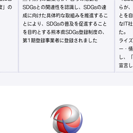
度」の
SDGsとの関連性を認識し、SDGsの達
らが、
成に向けた具体的な取組みを推進するこ
とを自
とにより、SDGsの普及を促進すること
なIT
を目的とする熊本県SDGs登録制度の、
た。
第1期登録事業者に登録されました
ライズ
ー・情
し、「S
宣言し